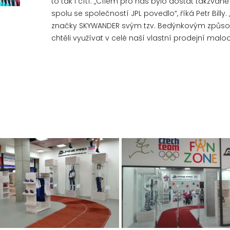
to tak i cítí. „Cílem pro nás bylo dostat takzva
spolu se společností JPL povedlo“, říká Petr Bil
značky SKYWANDER svým tzv. Bedýnkovým způso
chtěli využívat v celé naší vlastní prodejní mal