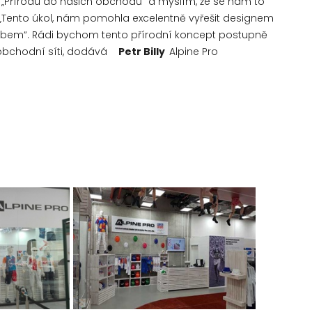
ně „Přírodu do našich obchodů“ a myslím, že se nám to
ly. „Tento úkol, nám pomohla excelentně vyřešit designem
bem“. Rádi bychom tento přírodní koncept postupně
oobchodní síti, dodává
Petr Billy
Alpine Pro