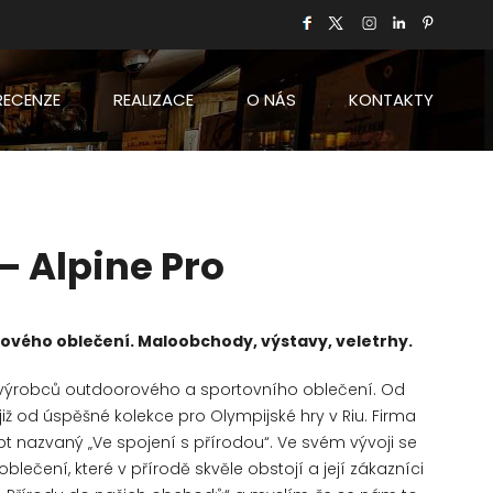
RECENZE
REALIZACE
O NÁS
KONTAKTY
 Alpine Pro
vého oblečení. Maloobchody, výstavy, veletrhy.
ch výrobců outdoorového a sportovního oblečení. Od
iž od úspěšné kolekce pro Olympijské hry v Riu. Firma
t nazvaný „Ve spojení s přírodou“. Ve svém vývoji se
oblečení, které v přírodě skvěle obstojí a její zákazníci