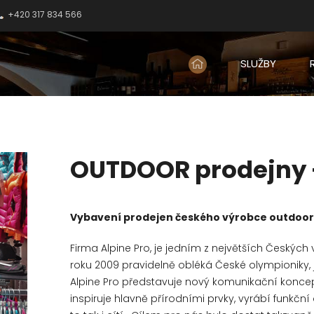
+420 317 834 566
SLUŽBY
OUTDOOR prodejny –
Vybavení prodejen českého výrobce outdooro
Firma Alpine Pro, je jedním z největších Český
roku 2009 pravidelně obléká České olympioniky, j
Alpine Pro představuje nový komunikační koncep
inspiruje hlavně přírodními prvky, vyrábí funkční 