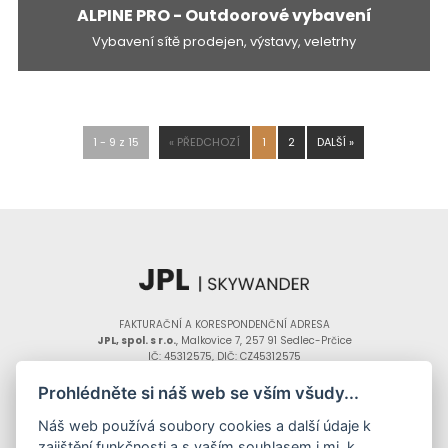
ALPINE PRO - Outdoorové vybavení
Vybavení sítě prodejen, výstavy, veletrhy
1 - 9 z 15
«
PŘEDCHOZÍ
1
2
DALŠÍ
»
FAKTURAČNÍ A KORESPONDENČNÍ ADRESA
JPL, spol. s r.o.
, Malkovice 7, 257 91 Sedlec-Prčice
IČ: 45312575, DIČ: CZ45312575
JPL, spol. s r.o., Daliborova 266/24, Hostivař, 102 00 Praha 10
Prohlédněte si náš web se vším všudy...
NASTAVENÍ COOKIES
Náš web používá soubory cookies a další údaje k
tvorba stránek: InGenius
Copyright ©2025 JPL s.r.o.,
zajištění funkčnosti a s vaším souhlasem i mj. k