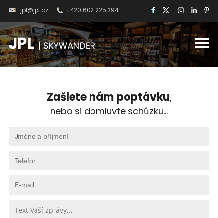
jpl@jpl.cz
+420 602 225 294
Zašlete nám poptávku
,
nebo si domluvte schůzku...